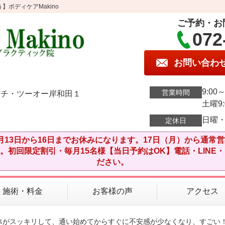
ボディケアMakino
ご予約・お
072
お問い合わ
9:00～
営業時間
イチ・ツーオー岸和田１
土曜9:0
日曜
定休日
月13日から16日までお休みになります。17日（月）から通常
。初回限定割引・毎月15名様【当日予約はOK】電話・LINE
ださい。
施術・料金
お客様の声
アクセス
ら体がスッキリして、通い始めてからすぐに不安感が少なくなり、すごい