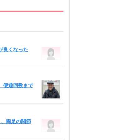
が良くなった
、便通回数まで
）、両足の関節