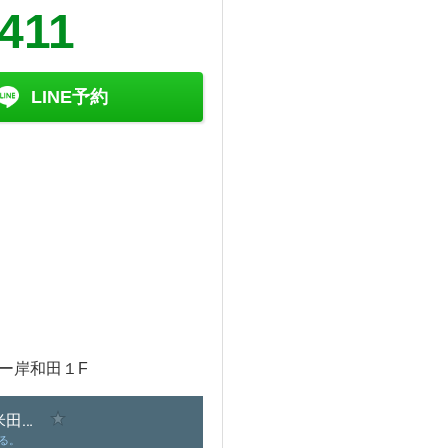
411
LINE予約
オー岸和田１F